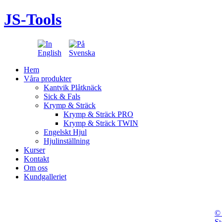
JS-Tools
Språk:
Hem
Våra produkter
Kantvik Plåtknäck
Sick & Fals
Krymp & Sträck
Krymp & Sträck PRO
Krymp & Sträck TWIN
Engelskt Hjul
Hjulinställning
Kurser
Kontakt
Om oss
Kundgalleriet
©
S